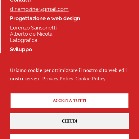
dinamozine@gmail.com
Progettazione e web design
Lorenzo Sansonetti
Alberto de Nicola
Latografica
Sviluppo
Commonhelp
Usiamo cookie per ottimizzare il nostro sito web ed i
Seguici
nostri servizi.
Privacy Policy
Cookie Policy
ACCETTA TUTTI
Iscriviti alla newsletter
CHIUDI