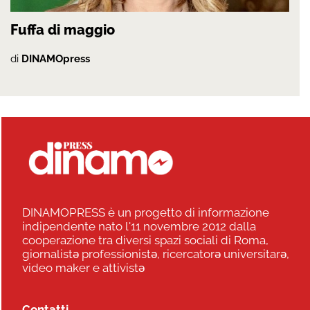
Fuffa di maggio
di
DINAMOpress
DINAMOPRESS è un progetto di informazione
indipendente nato l'11 novembre 2012 dalla
cooperazione tra diversi spazi sociali di Roma,
giornalistə professionistə, ricercatorə universitarə,
video maker e attivistə
Contatti