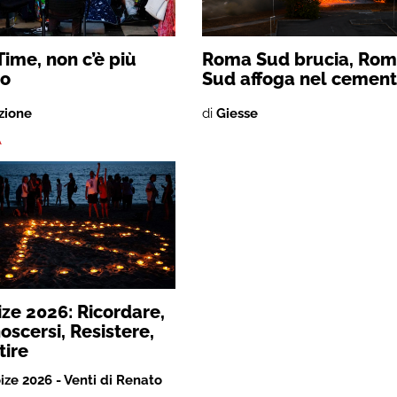
Time, non c’è più
Roma Sud brucia, Ro
o
Sud affoga nel cemen
zione
di
Giesse
A
ze 2026: Ricordare,
oscersi, Resistere,
tire
ize 2026 - Venti di Renato