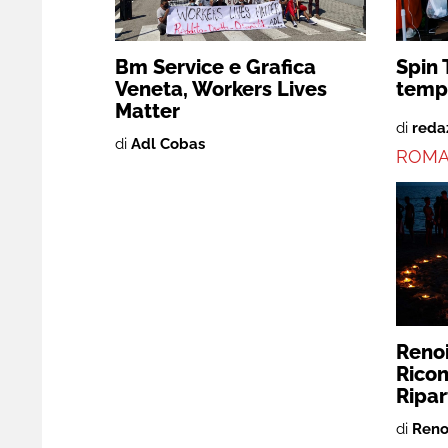
Bm Service e Grafica
Spin 
Veneta, Workers Lives
temp
Matter
di
reda
di
Adl Cobas
ROM
Renoi
Ricon
Ripar
di
Reno