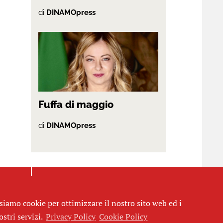
di
DINAMOpress
Fuffa di maggio
di
DINAMOpress
siamo cookie per ottimizzare il nostro sito web ed i
ostri servizi.
Privacy Policy
Cookie Policy