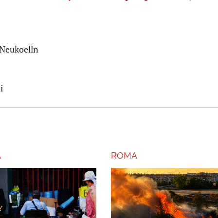
i Neukoelln
i
A
ROMA