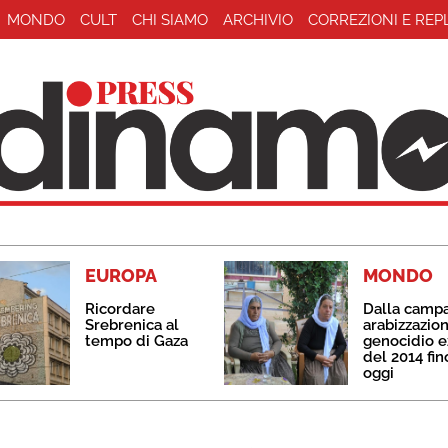
MONDO
CULT
CHI SIAMO
ARCHIVIO
CORREZIONI E REP
EUROPA
MONDO
Ricordare
Dalla camp
Srebrenica al
arabizzazion
tempo di Gaza
genocidio e
del 2014 fin
oggi