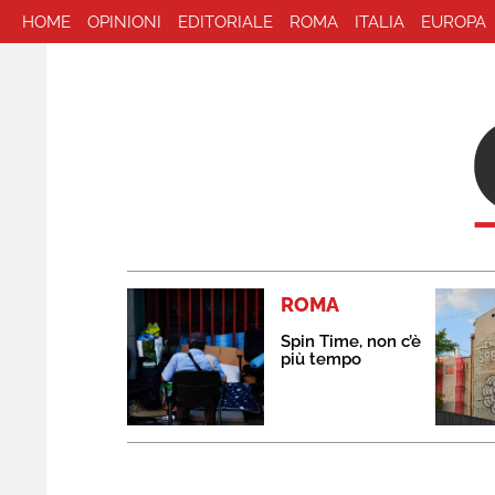
HOME
OPINIONI
EDITORIALE
ROMA
ITALIA
EUROPA
ROMA
Spin Time, non c’è
più tempo