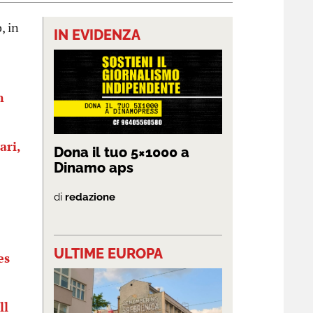
, in
IN EVIDENZA
n
ari,
Dona il tuo 5×1000 a
Dinamo aps
di
redazione
ULTIME EUROPA
es
ll