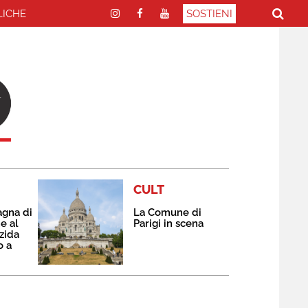
LICHE
SOSTIENI
CULT
agna di
La Comune di
e al
Parigi in scena
zida
o a