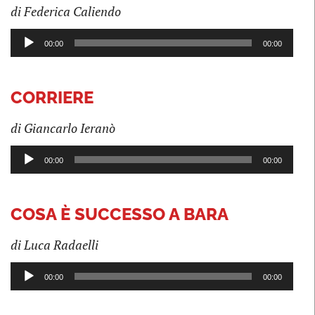
di Federica Caliendo
Audio
00:00
00:00
Player
CORRIERE
di Giancarlo Ieranò
Audio
00:00
00:00
Player
COSA È SUCCESSO A BARA
di Luca Radaelli
Audio
00:00
00:00
Player