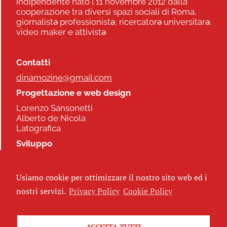
indipendente nato l'11 novembre 2012 dalla
cooperazione tra diversi spazi sociali di Roma,
giornalistə professionistə, ricercatorə universitarə,
video maker e attivistə
Contatti
dinamozine@gmail.com
Progettazione e web design
Lorenzo Sansonetti
Alberto de Nicola
Latografica
Sviluppo
Commonhelp
Usiamo cookie per ottimizzare il nostro sito web ed i
Seguici
nostri servizi.
Privacy Policy
Cookie Policy
ACCETTA TUTTI