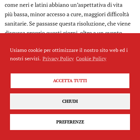
come neri e latini abbiano un’aspettativa di vita
più bassa, minor accesso a cure, maggiori difficoltà
sanitarie. Se passasse questa risoluzione, che viene
discussa proprio questi giorni, oltre a un evento
simbolico importante porterebbe anche alla
Usiamo cookie per ottimizzare il nostro sito web ed i
formazione di gruppi di lavoro, commissioni,
nostri servizi.
Privacy Policy
Cookie Policy
possibili finanziamenti per educare e essere
educati, insomma a potenziali cambi di rotta.
Piccoli segni di qualcosa che, lentamente, evolve.
ACCETTA TUTTI
CHIUDI
Foto di David Sigal. Minnesota
PREFERENZE