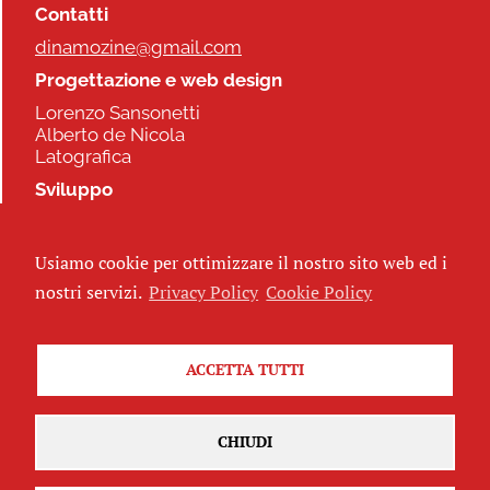
Contatti
dinamozine@gmail.com
Progettazione e web design
Lorenzo Sansonetti
Alberto de Nicola
Latografica
Sviluppo
Commonhelp
Usiamo cookie per ottimizzare il nostro sito web ed i
Seguici
nostri servizi.
Privacy Policy
Cookie Policy
ACCETTA TUTTI
Iscriviti alla newsletter
CHIUDI