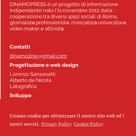
DINAMOPRESS è un progetto di informazione
indipendente nato l'11 novembre 2012 dalla
cooperazione tra diversi spazi sociali di Roma,
giornalistə professionistə, ricercatorə universitarə,
video maker e attivistə
Contatti
dinamozine@gmail.com
Progettazione e web design
Lorenzo Sansonetti
Alberto de Nicola
Latografica
Sviluppo
Commonhelp
Usiamo cookie per ottimizzare il nostro sito web ed i
Seguici
nostri servizi.
Privacy Policy
Cookie Policy