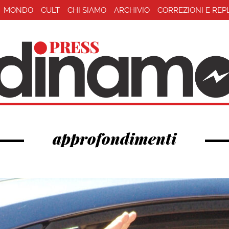
MONDO
CULT
CHI SIAMO
ARCHIVIO
CORREZIONI E REP
approfondimenti