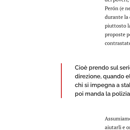
Perón (e n
durante la 
piuttosto l
proposte po
contrastat
Cioè prendo sul seri
direzione, quando el
chi si impegna a sta
poi manda la polizi
Assumiamo i
aiutarli e 