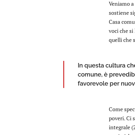
Veniamo a u
sostiene si
Casa comun
voci che si
quelli che 
In questa cultura c
comune, è prevedibil
favorevole per nuove
Come specif
poveri. Ci 
integrale (