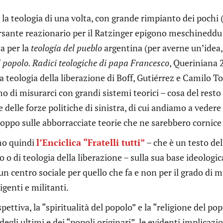
 la teologia di una volta, con grande rimpianto dei pochi
rsante reazionario per il Ratzinger epigono meschineddu 
a per la
teología del pueblo
argentina (per averne un’idea,
l popolo. Radici teologiche di papa Francesco
, Queriniana 
la teologia della liberazione di Boff, Gutiérrez e Camilo 
 di misurarci con grandi sistemi teorici – cosa del rest
 delle forze politiche di sinistra, di cui andiamo a veder
roppo sulle abborracciate teorie che ne sarebbero cornice
mo quindi
l’Enciclica “Fratelli tutti”
– che è un testo del
 o di teologia della liberazione – sulla sua base ideologic
n centro sociale per quello che fa e non per il grado di 
igenti e militanti.
spettiva, la “spiritualità del popolo” e la “religione del p
 degli ultimi e dei “popoli originari”, le evidenti implicaz