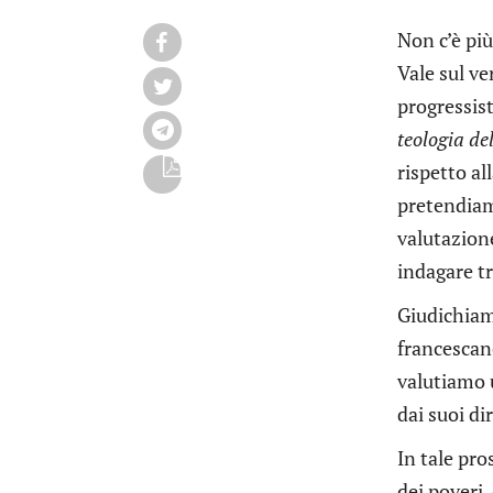
Non c’è più
Vale sul ve
progressist
teologia de
rispetto al
pretendiamo
valutazione
indagare t
Giudichia
francescano
valutiamo u
dai suoi dir
In tale pro
dei poveri,