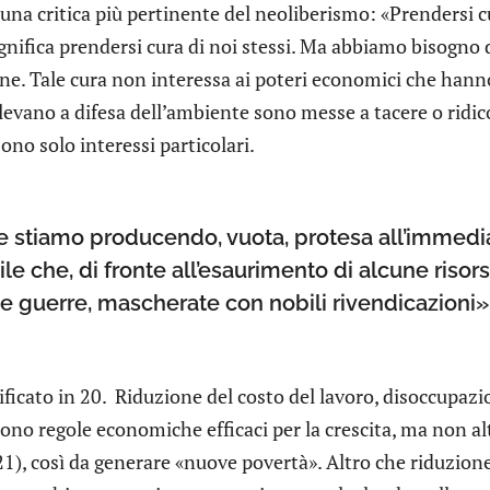
na critica più pertinente del neoliberismo: «Prendersi c
gnifica prendersi cura di noi stessi. Ma abbiamo bisogno di
e. Tale cura non interessa ai poteri economici che hanno 
 levano a difesa dell’ambiente sono messe a tacere o rid
sono solo interessi particolari.
he stiamo producendo, vuota, protesa all’immedia
e che, di fronte all’esaurimento di alcune risor
 guerre, mascherate con nobili rivendicazioni» (
icato in 20. ­ Riduzione del costo del lavoro, disoccupazio
sono regole economiche efficaci per la crescita, ma non a
21), così da generare «nuove povertà». Altro che riduzione