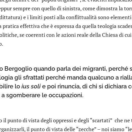
eppur sempre con quello di sinistra, come dimostra la tor
dittatura) e i limiti posti alla conflittualità sono element
a pratica effettiva che è espressa da quella teologia sca
litiche, se coerenti con le azioni reale della Chiesa di cu
o.
o Bergoglio quando parla dei migranti, perché s
ogia gli sfrattati perché manda qualcuno a rialla
bilire lo
ius soli
e poi rinuncia, di chi si dichiara 
a a sgomberare le occupazioni.
l punto di vista degli oppressi e degli “scartati” che ne 
organizzarli, il punto di vista delle “zecche” – noi siamo “le