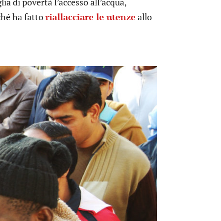
ia di povertà l’accesso all’acqua,
rché ha fatto
riallacciare le utenze
allo