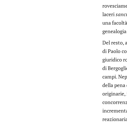
rovesciame
laceri
sancu
una facoltà
genealogia 
Del resto, 
di Paolo co
giuridico 
di Bergogli
campi. Nep
della pena 
originarie,
concorrenz
incrementa
reazionaria