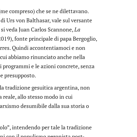
 (me compreso) che se ne dilettavano.
di Urs von Balthasar, vale sul versante
 si veda Juan Carlos Scannone,
La
2019), fonte principale di papa Bergoglio,
Torres. Quindi accontentiamoci e non
o cui abbiamo rinunciato anche nella
e i programmi e le azioni concrete, senza
 e presupposto.
la tradizione gesuitica argentina, non
a reale, allo stesso modo in cui
marxismo desumibile dalla sua storia o
opolo”, intendendo per tale la tradizione
ioni con il populismo peronista post-