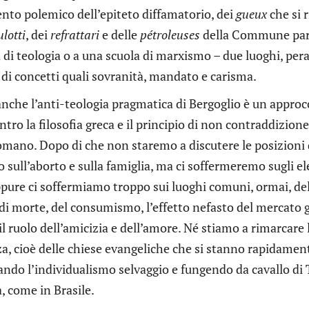
nto polemico dell’epiteto diffamatorio, dei
gueux
che si 
lotti
, dei
refrattari
e delle
pétroleuses
della Commune parig
 di teologia o a una scuola di marxismo – due luoghi, pera
di concetti quali sovranità, mandato e carisma.
anche l’anti-teologia pragmatica di Bergoglio è un approc
ntro la filosofia greca e il principio di non contraddizione,
romano. Dopo di che non staremo a discutere le posizioni 
o sull’aborto e sulla famiglia, ma ci soffermeremo sugli el
pure ci soffermiamo troppo sui luoghi comuni, ormai, dell
di morte, del consumismo, l’effetto nefasto del mercato g
 il ruolo dell’amicizia e dell’amore. Né stiamo a rimarcare
a, cioè delle chiese evangeliche che si stanno rapidament
ndo l’individualismo selvaggio e fungendo da cavallo di 
, come in Brasile.