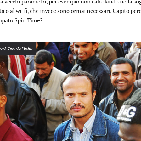
 a vecchi parametri, per esempio non calcolando nella sogl
cità o al wi-fi, che invece sono ormai necessari. Capito pe
cupato Spin Time?
o di Cino da Flickr)