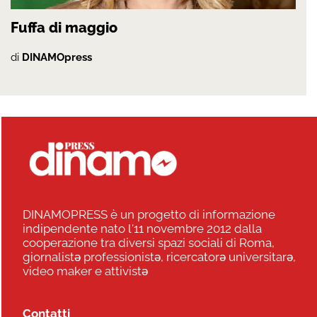
Fuffa di maggio
di
DINAMOpress
DINAMOPRESS è un progetto di informazione
indipendente nato l'11 novembre 2012 dalla
cooperazione tra diversi spazi sociali di Roma,
giornalistə professionistə, ricercatorə universitarə,
video maker e attivistə
Contatti