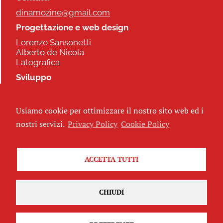
dinamozine@gmail.com
Progettazione e web design
Lorenzo Sansonetti
Alberto de Nicola
Latografica
Sviluppo
Commonhelp
Usiamo cookie per ottimizzare il nostro sito web ed i
Seguici
nostri servizi.
Privacy Policy
Cookie Policy
ACCETTA TUTTI
Iscriviti alla newsletter
CHIUDI