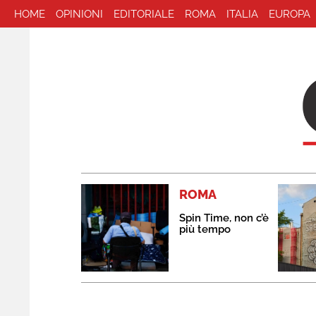
HOME
OPINIONI
EDITORIALE
ROMA
ITALIA
EUROPA
ROMA
Spin Time, non c’è
più tempo