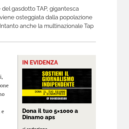
e del gasdotto TAP, gigantesca
e viene osteggiata dalla popolazione
 Intanto anche la multinazionale Tap
IN EVIDENZA
i,
ione
eno
Dona il tuo 5×1000 a
 e
Dinamo aps