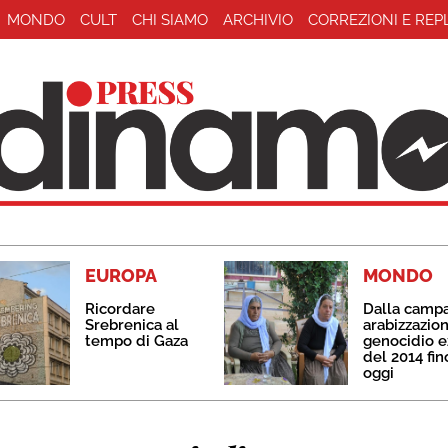
MONDO
CULT
CHI SIAMO
ARCHIVIO
CORREZIONI E REP
EUROPA
MONDO
Ricordare
Dalla camp
Srebrenica al
arabizzazion
tempo di Gaza
genocidio e
del 2014 fin
oggi