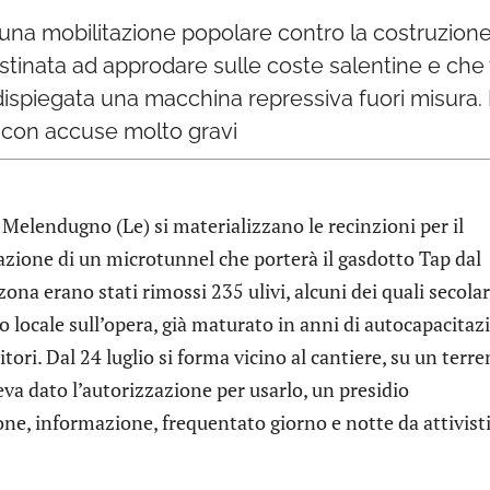
o una mobilitazione popolare contro la costruzion
destinata ad approdare sulle coste salentine e ch
 dispiegata una macchina repressiva fuori misura.
ti con accuse molto gravi
Melendugno (Le) si materializzano le recinzioni per il
vazione di un microtunnel che porterà il gasdotto Tap dal
zona erano stati rimossi 235 ulivi, alcuni dei quali secolar
 locale sull’opera, già maturato in anni di autocapacitaz
ori. Dal 24 luglio si forma vicino al cantiere, su un terr
eva dato l’autorizzazione per usarlo, un presidio
ne, informazione, frequentato giorno e notte da attivisti