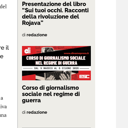
Presentazione del libro
del
“Sui tuoi occhi. Racconti
della rivoluzione del
Rojava”
di
redazione
e il
le
Corso di giornalismo
sociale nel regime di
 a
guerra
niva
di
redazione
una