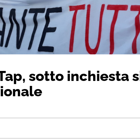
ap, sotto inchiesta si
zionale