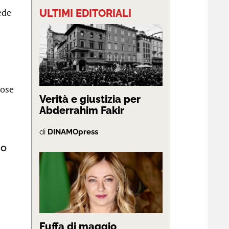
ede
ULTIMI EDITORIALI
iose
Verità e giustizia per
Abderrahim Fakir
di
DINAMOpress
go
Fuffa di maggio