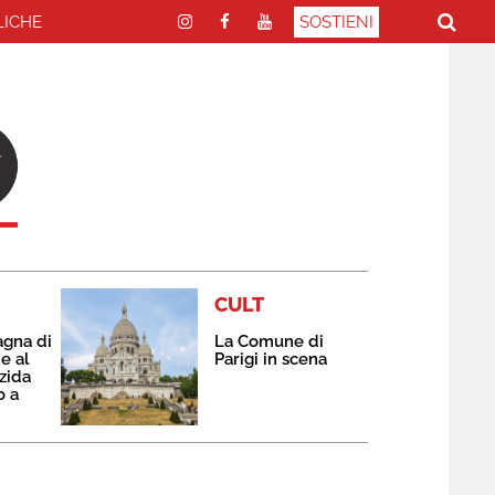
LICHE
SOSTIENI
CULT
agna di
La Comune di
e al
Parigi in scena
zida
o a