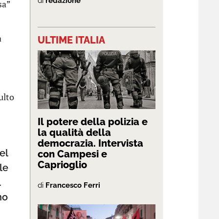
di
redazione
sa”
a
ULTIME ITALIA
ulto
Il potere della polizia e
la qualità della
democrazia. Intervista
el
con Campesi e
Caprioglio
le
l
di
Francesco Ferri
no