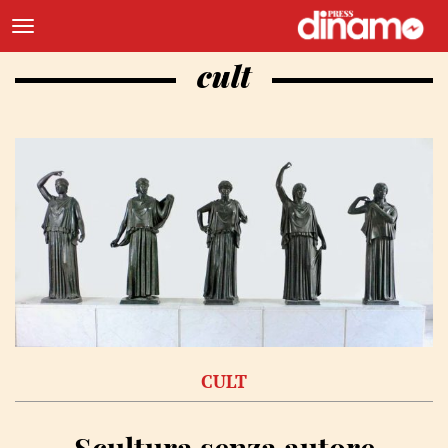
cult
CULT