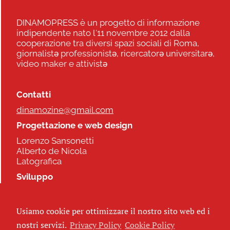
DINAMOPRESS è un progetto di informazione
indipendente nato l'11 novembre 2012 dalla
cooperazione tra diversi spazi sociali di Roma,
giornalistə professionistə, ricercatorə universitarə,
video maker e attivistə
Contatti
dinamozine@gmail.com
Progettazione e web design
Lorenzo Sansonetti
Alberto de Nicola
Latografica
Sviluppo
Commonhelp
Usiamo cookie per ottimizzare il nostro sito web ed i
Seguici
nostri servizi.
Privacy Policy
Cookie Policy