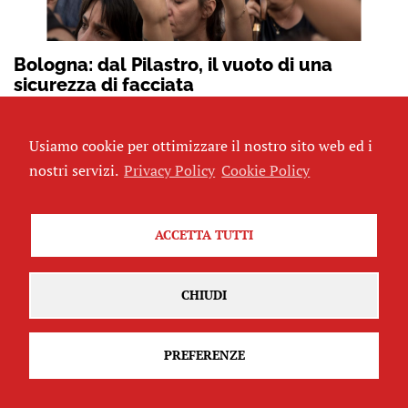
Bologna: dal Pilastro, il vuoto di una
sicurezza di facciata
di
Mayla Bottaro
Usiamo cookie per ottimizzare il nostro sito web ed i
ITALIA
nostri servizi.
Privacy Policy
Cookie Policy
ACCETTA TUTTI
CHIUDI
PREFERENZE
Genova 2001 – 2026 #5. La città 25 anni
dopo