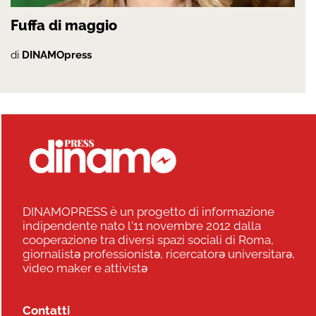
Fuffa di maggio
di
DINAMOpress
DINAMOPRESS è un progetto di informazione
indipendente nato l'11 novembre 2012 dalla
cooperazione tra diversi spazi sociali di Roma,
giornalistə professionistə, ricercatorə universitarə,
video maker e attivistə
Contatti