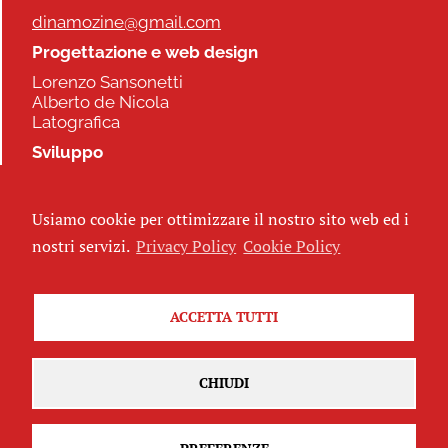
dinamozine@gmail.com
Progettazione e web design
Lorenzo Sansonetti
Alberto de Nicola
Latografica
Sviluppo
Commonhelp
Usiamo cookie per ottimizzare il nostro sito web ed i
Seguici
nostri servizi.
Privacy Policy
Cookie Policy
ACCETTA TUTTI
Iscriviti alla newsletter
CHIUDI