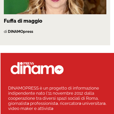
Fuffa di maggio
di
DINAMOpress
DINAMOPRESS è un progetto di informazione
indipendente nato l'11 novembre 2012 dalla
cooperazione tra diversi spazi sociali di Roma,
giornalistə professionistə, ricercatorə universitarə,
video maker e attivistə