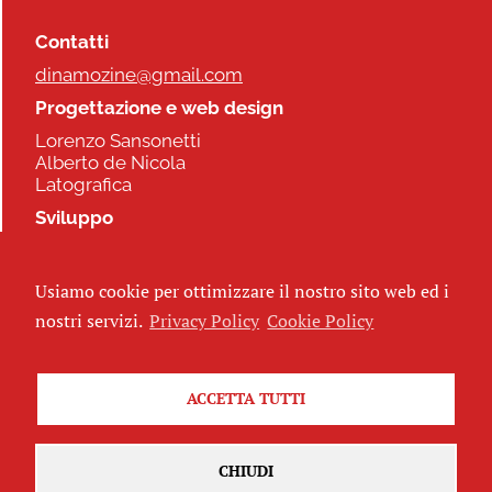
Contatti
dinamozine@gmail.com
Progettazione e web design
Lorenzo Sansonetti
Alberto de Nicola
Latografica
Sviluppo
Commonhelp
Usiamo cookie per ottimizzare il nostro sito web ed i
Seguici
nostri servizi.
Privacy Policy
Cookie Policy
ACCETTA TUTTI
Iscriviti alla newsletter
CHIUDI