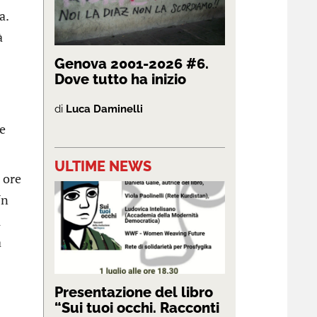
a.
à
Genova 2001-2026 #6.
Dove tutto ha inizio
di
Luca Daminelli
ce
ULTIME NEWS
 ore
Un
i
a
Presentazione del libro
“Sui tuoi occhi. Racconti