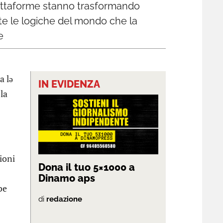
 piattaforme stanno trasformando
te le logiche del mondo che la
e
a lə
IN EVIDENZA
la
ioni
Dona il tuo 5×1000 a
Dinamo aps
be
di
redazione