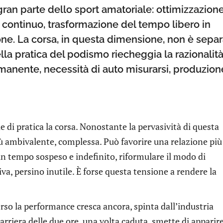
an parte dello sport amatoriale: ottimizzazione
continuo, trasformazione del tempo libero in
one. La corsa, in questa dimensione, non è separ
la pratica del podismo riecheggia la razionalit
anente, necessità di auto misurarsi, produzion
 di pratica la corsa. Nonostante la pervasività di questa
iù ambivalente, complessa. Può favorire una relazione più
un tempo sospeso e indefinito, riformulare il modo di
va, persino inutile. È forse questa tensione a rendere la
rso la performance cresca ancora, spinta dall’industria
barriera delle due ore, una volta caduta, smette di apparir