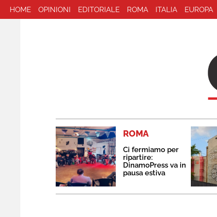
HOME
OPINIONI
EDITORIALE
ROMA
ITALIA
EUROPA
ROMA
Ci fermiamo per
ripartire:
DinamoPress va in
pausa estiva