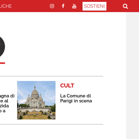
LICHE
SOSTIENI
CULT
agna di
La Comune di
e al
Parigi in scena
zida
o a