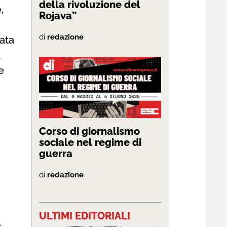
della rivoluzione del
,
Rojava”
di
redazione
ata
à
e
Corso di giornalismo
sociale nel regime di
guerra
di
redazione
ULTIMI EDITORIALI
e