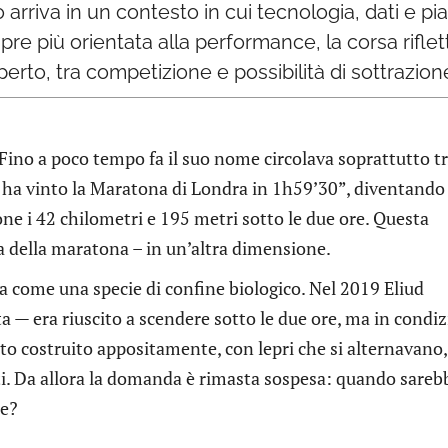
ato arriva in un contesto in cui tecnologia, dati e
e più orientata alla performance, la corsa riflet
erto, tra competizione e possibilità di sottrazion
ino a poco tempo fa il suo nome circolava soprattutto tr
6 ha vinto la Maratona di Londra in 1h59’30”, diventando 
ne i 42 chilometri e 195 metri sotto le due ore. Questa
ca della maratona – in un’altra dimensione.
ta come una specie di confine biologico. Nel 2019 Eliud
a — era riuscito a scendere sotto le due ore, ma in condiz
nto costruito appositamente, con lepri che si alternavano,
ti. Da allora la domanda è rimasta sospesa: quando sareb
le?