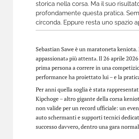
storica nella corsa. Ma il suo risult
profondamente questa pratica. Sempr
circonda. Eppure resta uno spazio ap
Sebastian Sawe è un maratoneta keniota. F
appassionatə più attentə. Il 26 aprile 202
prima persona a correre in una competizio
performance ha proiettato lui – e la prati
Per anni quella soglia è stata rappresenta
Kipchoge – altro gigante della corsa keniot
non valide per un record ufficiale: un eve
auto schermanti e supporti tecnici dedica
successo davvero, dentro una gara norma