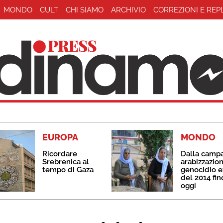
MONDO
CULT
CHI SIAMO
ARCHIVIO
CORREZIONI E REP
EUROPA
MONDO
Ricordare
Dalla camp
Srebrenica al
arabizzazion
tempo di Gaza
genocidio e
del 2014 fin
oggi