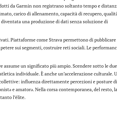
dotti da Garmin non registrano soltanto tempo e distanz
mato, carico di allenamento, capacità di recupero, qualit
, è diventata una produzione di dati senza soluzione di
rivati. Piattaforme come Strava permettono di pubblicare
etere sui segmenti, costruire reti sociali. Le performan
awe assume un significato più ampio. Scendere sotto le due
tletica individuale. È anche un’accelerazione culturale. 
collettive: influenza direttamente percezioni e posture d
ionistə e amatorə. Nella corsa contemporanea, del resto, l
anto l’élite.