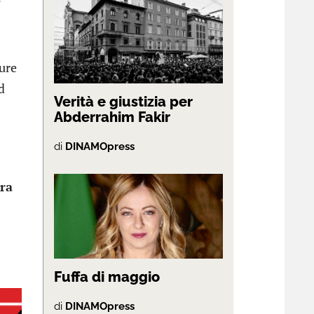
pure
d
Verità e giustizia per
Abderrahim Fakir
di
DINAMOpress
tra
Fuffa di maggio
di
DINAMOpress