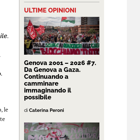
ULTIME OPINIONI
ile
.
Genova 2001 – 2026 #7.
Da Genova a Gaza.
.
Continuando a
camminare
immaginando il
possibile
, le
di
Caterina Peroni
ate