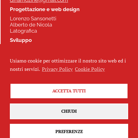
dinamozine@gmail.com
Progettazione e web design
Lorenzo Sansonetti
Alberto de Nicola
Latografica
Sviluppo
Commonhelp
Usiamo cookie per ottimizzare il nostro sito web ed i
Seguici
nostri servizi.
Privacy Policy
Cookie Policy
ACCETTA TUTTI
Iscriviti alla newsletter
CHIUDI
PREFERENZE
Attribuzione - Non commerciale - Non opere derivate 2.5 Italia
(CC