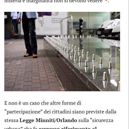
miseria e marginalità non si devono vedere”
.
E non è un caso che altre forme di
“partecipazione” dei cittadini siano previste dalla
stessa
Legge Minniti/Orlando
sulla “sicurezza
urbana” che fa
espresso riferimento al