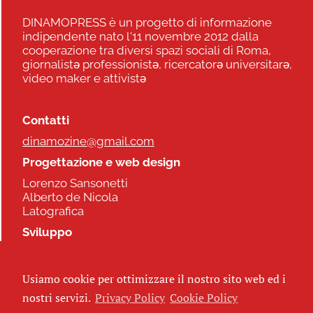
DINAMOPRESS è un progetto di informazione
indipendente nato l'11 novembre 2012 dalla
cooperazione tra diversi spazi sociali di Roma,
giornalistə professionistə, ricercatorə universitarə,
video maker e attivistə
Contatti
dinamozine@gmail.com
Progettazione e web design
Lorenzo Sansonetti
Alberto de Nicola
Latografica
Sviluppo
Commonhelp
Usiamo cookie per ottimizzare il nostro sito web ed i
Seguici
nostri servizi.
Privacy Policy
Cookie Policy