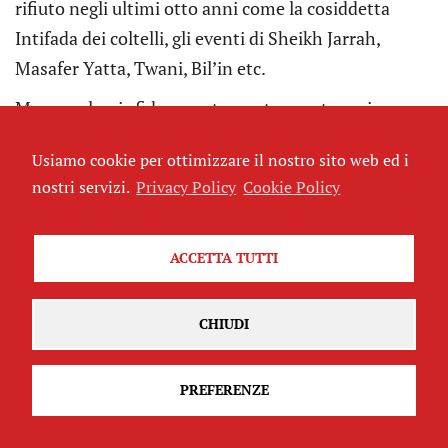
rifiuto negli ultimi otto anni come la cosiddetta
Intifada dei coltelli, gli eventi di Sheikh Jarrah,
Masafer Yatta, Twani, Bil’in etc.
Ma, se volessi sfidare acutamente me stesso in uno
sforzo di identificazione dei fatti direi sì, quella
Usiamo cookie per ottimizzare il nostro sito web ed i
attuale può definirsi un’Intifada. Ma dal carattere
nostri servizi.
Privacy Policy
Cookie Policy
nuovo: quella delle persone depresse, di una
nazione politicamente disunita. E, di fatto, rispetto
al 1987, le ragioni per un’Intifada sono cento volte
ACCETTA TUTTI
ancora più pressanti.
CHIUDI
PREFERENZE
Sì, il clima di regime che si respira a
Tel Aviv sembra particolarmente