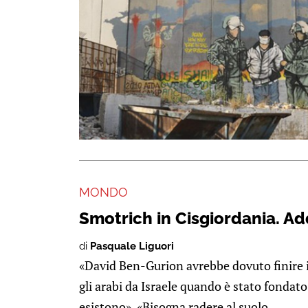
MONDO
Smotrich in Cisgiordania. Ad
di
Pasquale Liguori
«David Ben-Gurion avrebbe dovuto finire il
gli arabi da Israele quando è stato fondato
esistono», «Bisogna radere al suolo ...