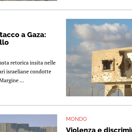
ttacco a Gaza:
llo
sta retorica insita nelle
ari israeliane condotte
Margine ...
MONDO
Violenza e discrimi