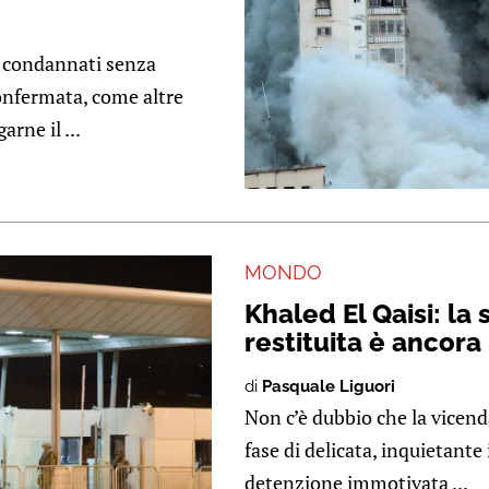
o condannati senza
confermata, come altre
rne il ...
MONDO
Khaled El Qaisi: la
restituita è ancora 
di
Pasquale Liguori
Non c’è dubbio che la vicenda
fase di delicata, inquietant
detenzione immotivata ...