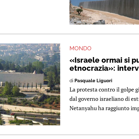
MONDO
«Israele ormai si p
etnocrazia»: interv
di
Pasquale Liguori
La protesta contro il golpe g
dal governo israeliano di es
Netanyahu ha raggiunto imp