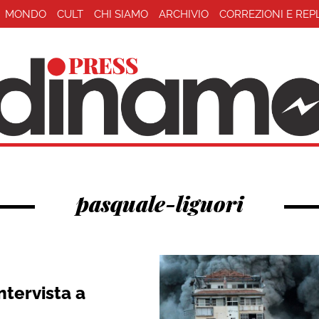
MONDO
CULT
CHI SIAMO
ARCHIVIO
CORREZIONI E REP
pasquale-liguori
ntervista a