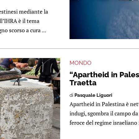
lestinesi mediante la
ll’IHRA è il tema
no scorso a cura ...
MONDO
“Apartheid in Palest
Traetta
di
Pasquale Liguori
Apartheid in Palestina è nett
indugi, sgombra il campo da 
feroce del regime israeliano 