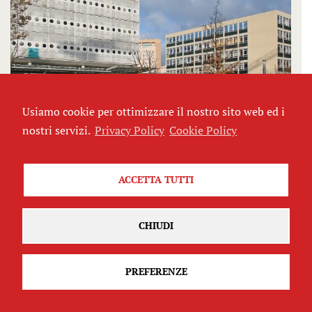
Usiamo cookie per ottimizzare il nostro sito web ed i
nostri servizi.
Privacy Policy
Cookie Policy
Sopravvivere con 40 gradi al campus di
Parigi Nanterre
ACCETTA TUTTI
di
Linda Dalmonte
CHIUDI
ULTIME NEWS
PREFERENZE