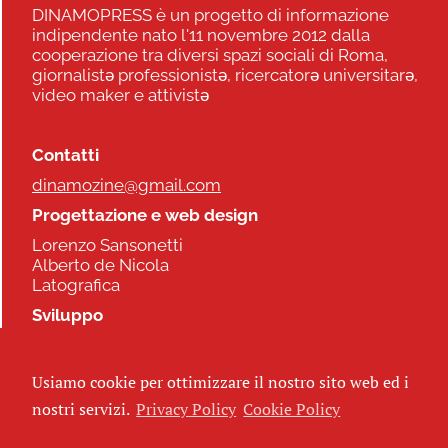
DINAMOPRESS è un progetto di informazione
indipendente nato l'11 novembre 2012 dalla
cooperazione tra diversi spazi sociali di Roma,
giornalistə professionistə, ricercatorə universitarə,
video maker e attivistə
Contatti
dinamozine@gmail.com
Progettazione e web design
Lorenzo Sansonetti
Alberto de Nicola
Latografica
Sviluppo
Commonhelp
Usiamo cookie per ottimizzare il nostro sito web ed i
Seguici
nostri servizi.
Privacy Policy
Cookie Policy