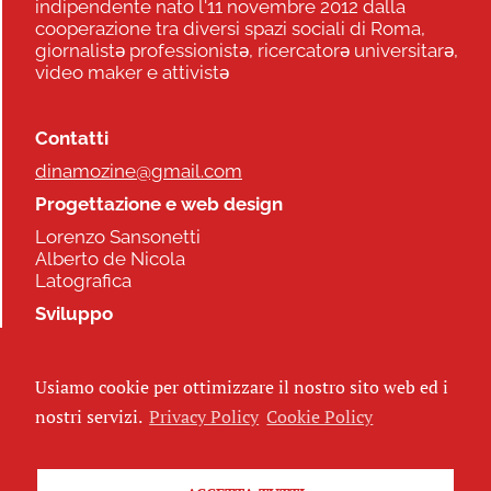
indipendente nato l'11 novembre 2012 dalla
cooperazione tra diversi spazi sociali di Roma,
giornalistə professionistə, ricercatorə universitarə,
video maker e attivistə
Contatti
dinamozine@gmail.com
Progettazione e web design
Lorenzo Sansonetti
Alberto de Nicola
Latografica
Sviluppo
Commonhelp
Usiamo cookie per ottimizzare il nostro sito web ed i
Seguici
nostri servizi.
Privacy Policy
Cookie Policy