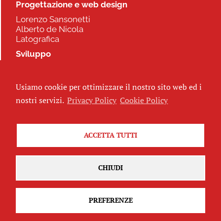
Progettazione e web design
Lorenzo Sansonetti
Alberto de Nicola
Latografica
Sviluppo
Commonhelp
Usiamo cookie per ottimizzare il nostro sito web ed i
Seguici
nostri servizi.
Privacy Policy
Cookie Policy
ACCETTA TUTTI
Iscriviti alla newsletter
CHIUDI
PREFERENZE
Attribuzione - Non commerciale - Non opere derivate 2.5 Italia
(CC
BY-NC-ND 2.5 IT)
Privacy Policy
-
Cookie Policy