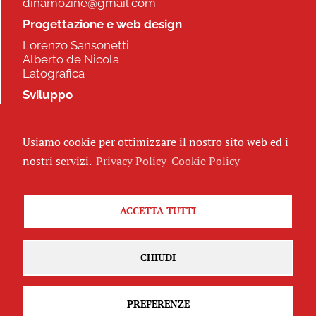
dinamozine@gmail.com
Progettazione e web design
Lorenzo Sansonetti
Alberto de Nicola
Latografica
Sviluppo
Commonhelp
Usiamo cookie per ottimizzare il nostro sito web ed i
Seguici
nostri servizi.
Privacy Policy
Cookie Policy
ACCETTA TUTTI
Iscriviti alla newsletter
CHIUDI
PREFERENZE
Attribuzione - Non commerciale - Non opere derivate 2.5 Italia
(CC