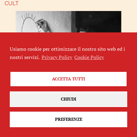
CULT
Usiamo cookie per ottimizzare il nostro sito web ed i
nostri servizi.
Privacy Policy
Cookie Policy
La gaia educazione
ACCETTA TUTTI
di
Alessandro Siciliano
CHIUDI
ITALIA
PREFERENZE