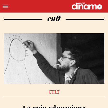
cult
CULT