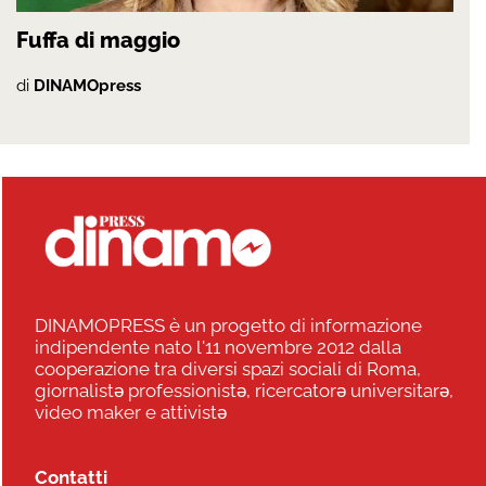
Fuffa di maggio
di
DINAMOpress
DINAMOPRESS è un progetto di informazione
indipendente nato l'11 novembre 2012 dalla
cooperazione tra diversi spazi sociali di Roma,
giornalistə professionistə, ricercatorə universitarə,
video maker e attivistə
Contatti