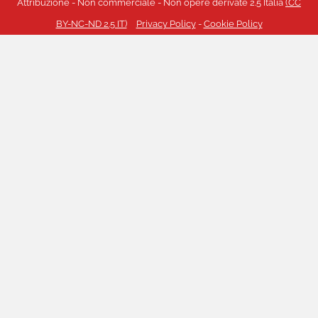
Attribuzione - Non commerciale - Non opere derivate 2.5 Italia
(CC
BY-NC-ND 2.5 IT)
Privacy Policy
-
Cookie Policy