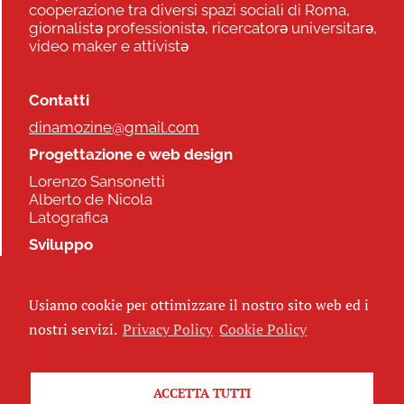
cooperazione tra diversi spazi sociali di Roma,
giornalistə professionistə, ricercatorə universitarə,
video maker e attivistə
Contatti
dinamozine@gmail.com
Progettazione e web design
Lorenzo Sansonetti
Alberto de Nicola
Latografica
Sviluppo
Commonhelp
Usiamo cookie per ottimizzare il nostro sito web ed i
Seguici
nostri servizi.
Privacy Policy
Cookie Policy
ACCETTA TUTTI