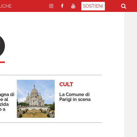
LICHE
SOSTIENI
CULT
agna di
La Comune di
e al
Parigi in scena
zida
o a