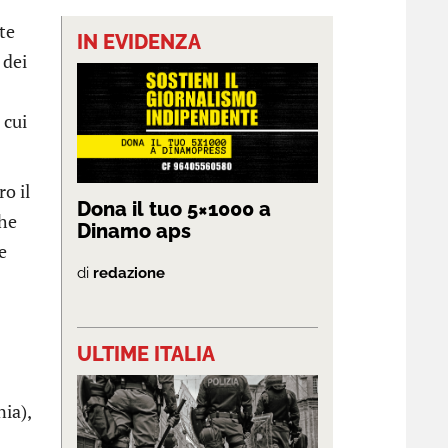
te
IN EVIDENZA
 dei
 cui
o il
Dona il tuo 5×1000 a
che
Dinamo aps
e
di
redazione
ULTIME ITALIA
nia),