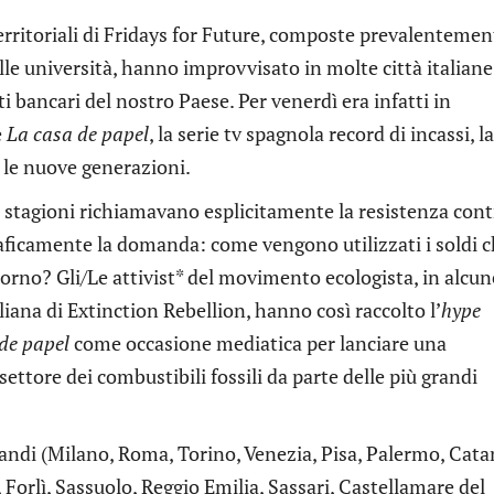
erritoriali di Fridays for Future, composte prevalentemen
lle università, hanno improvvisato in molte città italiane
ti bancari del nostro Paese. Per venerdì era infatti in
e
La casa de papel
, la serie tv spagnola record di incassi, la
 le nuove generazioni.
e stagioni richiamavano esplicitamente la resistenza contr
aficamente la domanda: come vengono utilizzati i soldi 
orno? Gli/Le attivist* del movimento ecologista, in alcun
liana di Extinction Rebellion, hanno così raccolto l’
hype
de papel
come occasione mediatica per lanciare una
ettore dei combustibili fossili da parte delle più grandi
 grandi (Milano, Roma, Torino, Venezia, Pisa, Palermo, Cata
Forlì, Sassuolo, Reggio Emilia, Sassari, Castellamare del