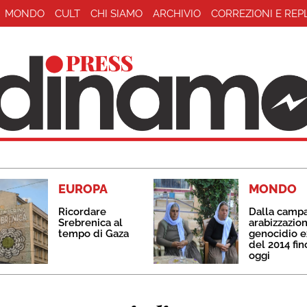
MONDO
CULT
CHI SIAMO
ARCHIVIO
CORREZIONI E REP
EUROPA
MONDO
Ricordare
Dalla camp
Srebrenica al
arabizzazion
tempo di Gaza
genocidio e
del 2014 fin
oggi