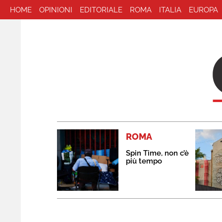
HOME
OPINIONI
EDITORIALE
ROMA
ITALIA
EUROPA
ROMA
Spin Time, non c’è
più tempo