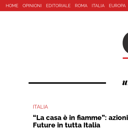
HOME
OPINIONI
EDITORIALE
ROMA
ITALIA
EUROPA
u
ITALIA
“La casa è in fiamme”: azioni
Future in tutta Italia