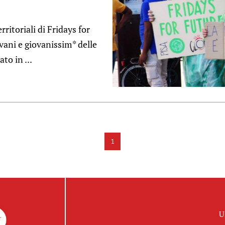
ritoriali di Fridays for
ani e giovanissim* delle
to in ...
1
U