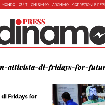
MONDO
CULT
CHI SIAMO
ARCHIVIO
CORREZIONI E REP
n-attivista-di-fridays-for-futu
 di Fridays for