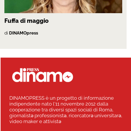
Fuffa di maggio
di
DINAMOpress
DINAMOPRESS è un progetto di informazione
indipendente nato l'11 novembre 2012 dalla
cooperazione tra diversi spazi sociali di Roma,
giornalistə professionistə, ricercatorə universitarə,
video maker e attivistə