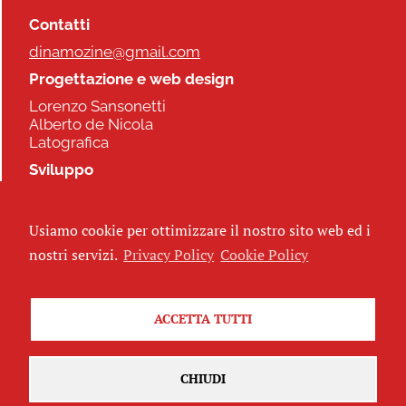
Contatti
dinamozine@gmail.com
Progettazione e web design
Lorenzo Sansonetti
Alberto de Nicola
Latografica
Sviluppo
Commonhelp
Usiamo cookie per ottimizzare il nostro sito web ed i
Seguici
nostri servizi.
Privacy Policy
Cookie Policy
ACCETTA TUTTI
Iscriviti alla newsletter
CHIUDI