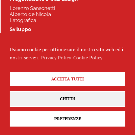
Lorenzo Sansonetti
Alberto de Nicola
Latografica
Sviluppo
Commonhelp
Usiamo cookie per ottimizzare il nostro sito web ed i
Seguici
nostri servizi.
Privacy Policy
Cookie Policy
ACCETTA TUTTI
Iscriviti alla newsletter
CHIUDI
PREFERENZE
Attribuzione - Non commerciale - Non opere derivate 2.5 Italia
(CC
BY-NC-ND 2.5 IT)
Privacy Policy
-
Cookie Policy