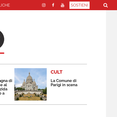
LICHE
SOSTIENI
CULT
agna di
La Comune di
e al
Parigi in scena
zida
o a