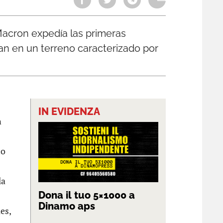
 Macron expedía las primeras
rtan en un terreno caracterizado por
IN EVIDENZA
n
to
la
Dona il tuo 5×1000 a
Dinamo aps
es,