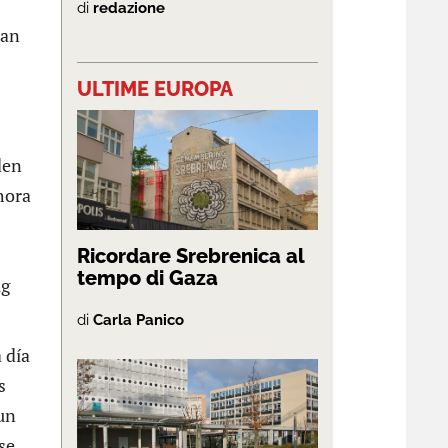
di
redazione
ran
ULTIME EUROPA
den
hora
Ricordare Srebrenica al
tempo di Gaza
ig
di
Carla Panico
 día
s
un
se