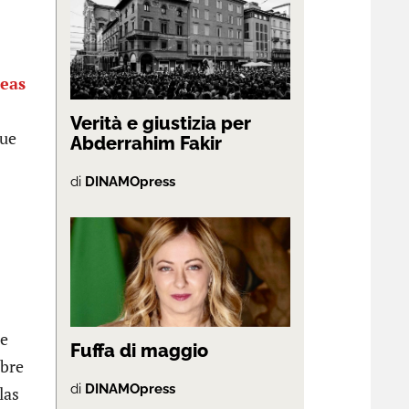
leas
Verità e giustizia per
que
Abderrahim Fakir
di
DINAMOpress
de
Fuffa di maggio
obre
di
DINAMOpress
las