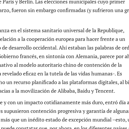
 París y Berlín. Las elecciones municipales cuyo primer
arzo, fueron sin embargo confirmadas (y sufrieron una g
anza en el sistema sanitario universal de la Republique,
pelación a la cooperación europea para hacer frente a un
o de desarrollo occidental. Ahí estaban las palabras de or
 Gobierno francés, en sintonía con Alemania, parece por a
nativo al modelo autoritario chino de contención de la
revelado eficaz en la tutela de las vidas humanas-. Es
 un recurso planificado a las plataformas digitales, al b
acias a la movilización de Alibaba, Baidu y Tencent.
e y con un impacto cotidianamente más duro, entró día a
les supusieron contención progresiva y garantía de alguna
, más que un inédito estado de excepción mundial –esto, 
uede constatar que, por ahora, en los diferentes países 