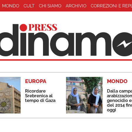
MONDO
CULT
CHI SIAMO
ARCHIVIO
CORREZIONI E REP
EUROPA
MONDO
Ricordare
Dalla camp
Srebrenica al
arabizzazion
tempo di Gaza
genocidio e
del 2014 fin
oggi