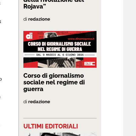
s
Rojava”
di
redazione
s
Corso di giornalismo
o
sociale nel regime di
guerra
e
di
redazione
n
ULTIMI EDITORIALI