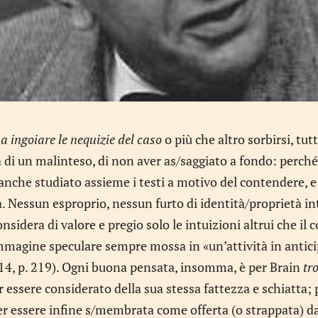
a ingoiare le nequizie del caso
o più che altro sorbirsi, tu
di un malinteso, di non aver as/saggiato a fondo: perché 
nche studiato assieme i testi a motivo del contendere, e 
. Nessun esproprio, nessun furto di identità/proprietà inte
nsidera di valore e pregio solo le intuizioni altrui che il 
immagine speculare sempre mossa in «un’attività in antici
14, p. 219). Ogni buona pensata, insomma, è per Brain
tr
 essere considerato della sua stessa fattezza e schiatta; p
er essere infine s/membrata come offerta (o strappata) da 