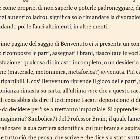
 come proprie, di non saperle o poterle padroneggiare, di 
zi autentico ladro), significa solo rimandare la divorazion
dando poi le fauci altrimenti, in altre menti.
rime pagine del saggio di Benvenuto ci si presenta un com
ricomposte le parti, assegnati i brani, riascoltate le vo
sfazione: qualcosa di rimasto incompleto, o un desideri
ne (materiale, metonimica, metaforica?) avvenuta. Più ca
ripartibili. E così Benvenuto riprende il gioco delle parti
onianza rimasta su carta, all’ultima
voce
che a questo rac
 di cosa abbia da dire il testimone Lacan: deposizione sì
– da decidere però se altrettanto imparziale. Si apprenderà
maginaria? Simbolica?) del Professor Brain; il quale lame
realizzare la sua carriera scientifica, cui pur brama e aspi
he tutto ciò che pensa, che scrive e che dice sia stato sottr