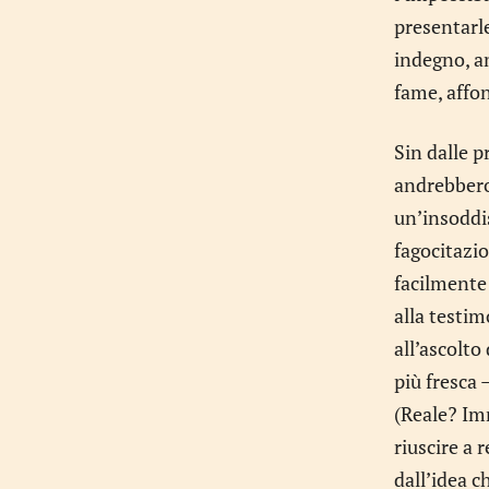
presentarle
indegno, an
fame, affon
Sin dalle p
andrebbero 
un’insoddi
fagocitazio
facilmente 
alla testim
all’ascolto
più fresca 
(Reale? Im
riuscire a 
dall’idea c