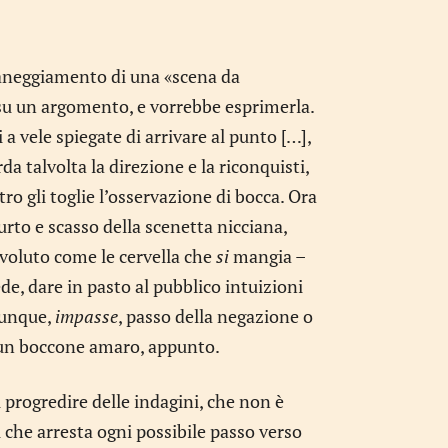
maneggiamento di una «scena da
su un argomento, e vorrebbe esprimerla.
a vele spiegate di arrivare al punto […],
 talvolta la direzione e la riconquisti,
ro gli toglie l’osservazione di bocca. Ora
urto e scasso della scenetta nicciana,
nvoluto come le cervella che
si
mangia –
e, dare in pasto al pubblico intuizioni
dunque,
impasse
, passo della negazione o
 un boccone amaro, appunto.
l progredire delle indagini, che non è
l che arresta ogni possibile passo verso