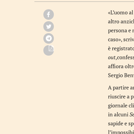
«L’uomo al 
altro anzic
persona e n
caso», scr
è registrat
out
,confess
affiora oltr
Sergio Ben
A partire a
riuscire a 
giornale cl
in alcuni
S
sapide e sp
l’impossibil