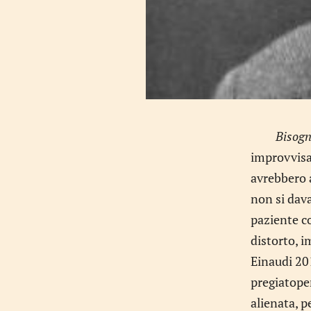
Bisogn
improvvisa 
avrebbero a
non si dava
paziente co
distorto, 
Einaudi 20
pregiatoper
alienata, p