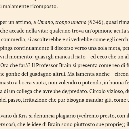
più malamente ricomposto.
per un attimo, a
Umano, troppo umano
(§ 345), quasi ri
he accade nella vita: qualcuno trova un’opinione acuta 
 commedia, si ascolterebbe e si vedrebbe come egli cerchi 
pinga continuamente il discorso verso una sola meta, perda
vi il momento: quasi gli manca il ﬁato – ed ecco che un alt
 Ora che farà? Il Professor Brain si presenta come reo di f
fie gonfie del guadagno altrui. Ma lamenta anche – circo
imasto a bocca vuota, non volendo o potendo, in buona fed
a di un collega che avrebbe de/predato. Circolo vizioso, 
del passo, irritazione che pur bisogna mandar giù, come
ivano di Kris si denuncia plagiario (vedremo presto, con i
te
così, che le idee di Brain sono piuttosto sue proprie); i