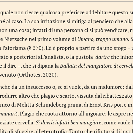
quale non riesce qualcosa preferisce addebitare questo su
hé al caso. La sua irritazione si mitiga al pensiero che alla
on una cosa; infatti di una persona ci si può vendicare, 
ive Nietzsche nel primo volume di
Umano, troppo umano.
o l’aforisma (§ 370). Ed è proprio a partire da uno sfogo –
ato a posteriori all’analista, o la pustola-
dartre
che infior
e il dire –, che si dipana la
Ballata del mangiatore di cervell
venuto (Orthotes, 2020).
nche da un insuccesso o, se si vuole, da un malumore: dall
produrre altro che plagio e scarto, vissuta dal ribattezzat
inico di Melitta Schmideberg prima, di Ernst Kris poi, e i
eminari
). Plagio che ruota attorno all’ingoiare: le aspre ne
eziate cervella.
Si dovrà infatti ben mangiare
, come vuole 
ità di sfuggire all’eterotrofia. Tanto che rifiutarsi di ingo