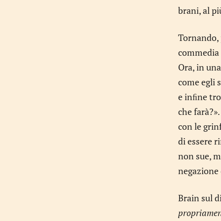
brani, al 
Tornando, 
commedia c
Ora, in una
come egli s
e inﬁne tro
che farà?».
con le grin
di essere r
non sue, m
negazione 
Brain sul d
propriamen