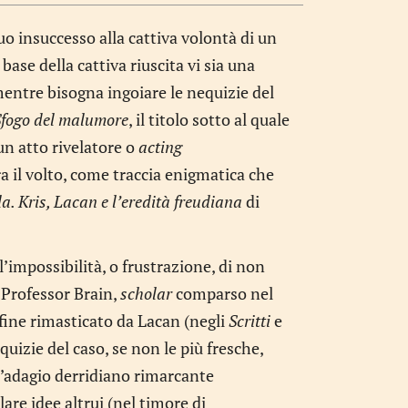
o insuccesso alla cattiva volontà di un
 base della cattiva riuscita vi sia una
mentre bisogna ingoiare le nequizie del
Sfogo del malumore
, il titolo sotto al quale
 un atto rivelatore o
acting
a il volto, come traccia enigmatica che
a. Kris, Lacan e l’eredità freudiana
di
’impossibilità, o frustrazione, di non
o Professor Brain,
scholar
comparso nel
nfine rimasticato da Lacan (negli
Scritti
e
quizie del caso, se non le più fresche,
l’adagio derridiano rimarcante
llare idee altrui (nel timore di