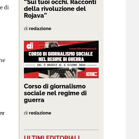
“Sui tuoi occhi. Racconti
e di
della rivoluzione del
Rojava”
di
redazione
che
Corso di giornalismo
sociale nel regime di
guerra
er
di
redazione
ULTIMI EDITORIALI