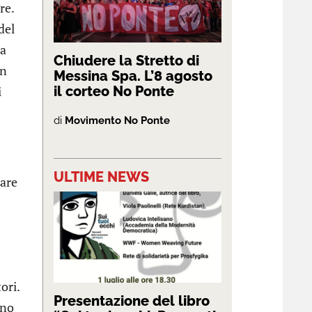
re.
del
ua
Chiudere la Stretto di
on
Messina Spa. L’8 agosto
i
il corteo No Ponte
di
Movimento No Ponte
ULTIME NEWS
rare
ori.
Presentazione del libro
ono