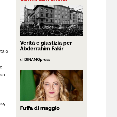
Verità e giustizia per
Abderrahim Fakir
tta o
di
DINAMOpress
re
iso
re,
Fuffa di maggio