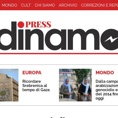
MONDO
CULT
CHI SIAMO
ARCHIVIO
CORREZIONI E REP
EUROPA
MONDO
Ricordare
Dalla camp
Srebrenica al
arabizzazion
tempo di Gaza
genocidio e
del 2014 fin
oggi