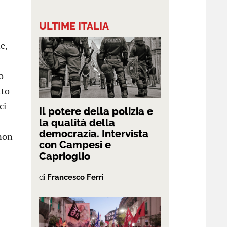
ULTIME ITALIA
e,
o
tto
ci
Il potere della polizia e
la qualità della
democrazia. Intervista
 non
con Campesi e
Caprioglio
di
Francesco Ferri