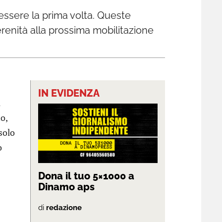
 essere la prima volta. Queste
erenità alla prossima mobilitazione
IN EVIDENZA
l
o,
solo
o
Dona il tuo 5×1000 a
Dinamo aps
di
redazione