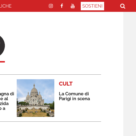
LICHE
SOSTIENI
CULT
agna di
La Comune di
e al
Parigi in scena
zida
o a