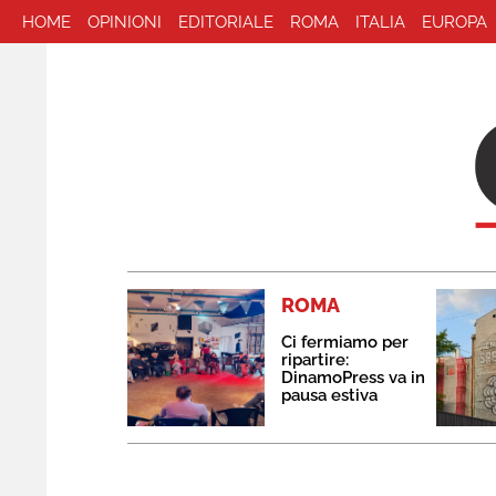
HOME
OPINIONI
EDITORIALE
ROMA
ITALIA
EUROPA
ROMA
Ci fermiamo per
ripartire:
DinamoPress va in
pausa estiva