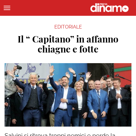
EDITORIALE
Il “ Capitano” in affanno
chiagne e fotte
Salvini si ritrova troppi nemici e perde la