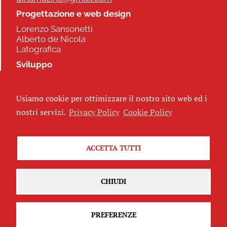
Progettazione e web design
Lorenzo Sansonetti
Alberto de Nicola
Latografica
Sviluppo
Commonhelp
Usiamo cookie per ottimizzare il nostro sito web ed i
Seguici
nostri servizi.
Privacy Policy
Cookie Policy
ACCETTA TUTTI
Iscriviti alla newsletter
CHIUDI
PREFERENZE
Attribuzione - Non commerciale - Non opere derivate 2.5 Italia
(CC