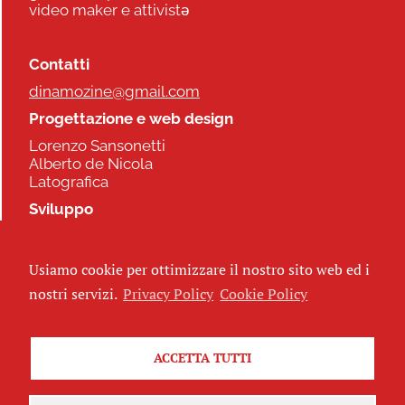
video maker e attivistə
Contatti
dinamozine@gmail.com
Progettazione e web design
Lorenzo Sansonetti
Alberto de Nicola
Latografica
Sviluppo
Commonhelp
Usiamo cookie per ottimizzare il nostro sito web ed i
Seguici
nostri servizi.
Privacy Policy
Cookie Policy
ACCETTA TUTTI
Iscriviti alla newsletter