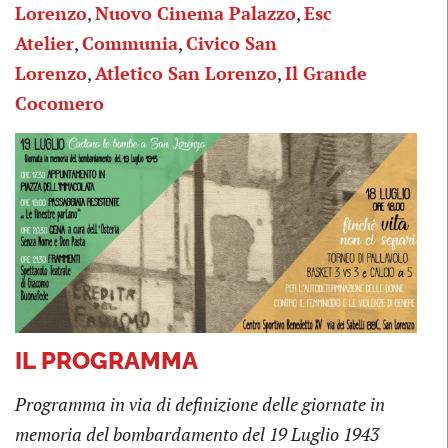
Lorenzo
,
Nuovo Cinema Palazzo
,
Esc
Atelier
,
Communia
,
Civico San
Lorenzo
,
Atletico San Lorenzo
,
Il Grande
Cocomero
IL PROGRAMMA
Programma in via di definizione delle giornate in
memoria del bombardamento del 19 Luglio 1943