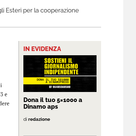
gli Esteri per la cooperazione
i
IN EVIDENZA
i
r3 e
Dona il tuo 5×1000 a
edere
Dinamo aps
di
redazione