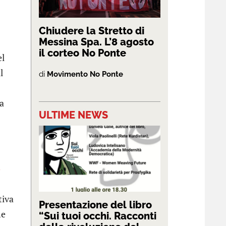
Chiudere la Stretto di
Messina Spa. L’8 agosto
il corteo No Ponte
el
l
di
Movimento No Ponte
ma
ULTIME NEWS
o
tiva
Presentazione del libro
he
“Sui tuoi occhi. Racconti