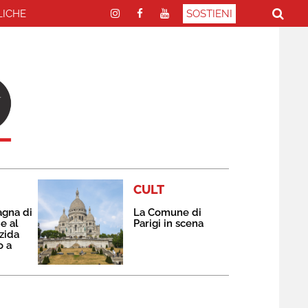
LICHE
SOSTIENI
CULT
agna di
La Comune di
e al
Parigi in scena
zida
o a