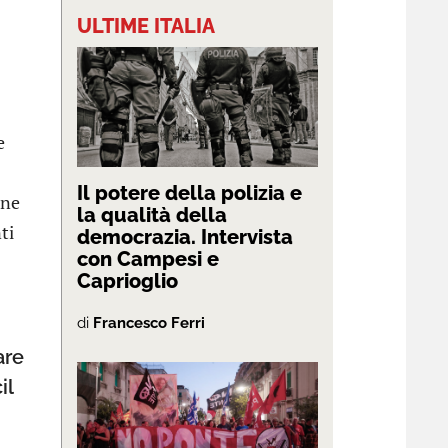
ULTIME ITALIA
e
Il potere della polizia e
one
la qualità della
ti
democrazia. Intervista
con Campesi e
Caprioglio
di
Francesco Ferri
are
il