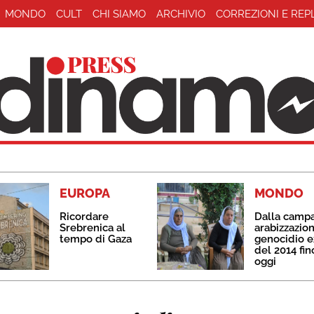
MONDO
CULT
CHI SIAMO
ARCHIVIO
CORREZIONI E REP
EUROPA
MONDO
Ricordare
Dalla camp
Srebrenica al
arabizzazion
tempo di Gaza
genocidio e
del 2014 fin
oggi