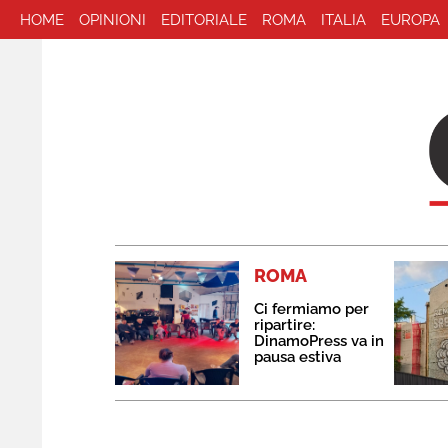
HOME
OPINIONI
EDITORIALE
ROMA
ITALIA
EUROPA
ROMA
Ci fermiamo per
ripartire:
DinamoPress va in
pausa estiva