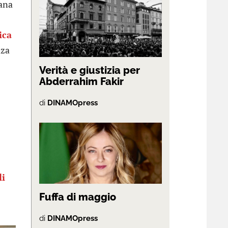
ana
ica
aza
Verità e giustizia per
Abderrahim Fakir
di
DINAMOpress
li
Fuffa di maggio
di
DINAMOpress