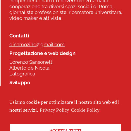
indipendente nato l'11 novembre 2012 dalla
cooperazione tra diversi spazi sociali di Roma,
giornalistə professionistə, ricercatorə universitarə,
video maker e attivistə
Contatti
dinamozine@gmail.com
Progettazione e web design
Lorenzo Sansonetti
Alberto de Nicola
Latografica
Sviluppo
Commonhelp
Usiamo cookie per ottimizzare il nostro sito web ed i
Seguici
nostri servizi.
Privacy Policy
Cookie Policy
ACCETTA TUTTI