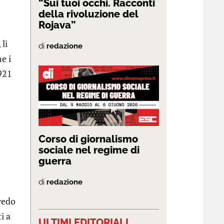
“Sui tuoi occhi. Racconti
della rivoluzione del
Rojava”
li
di
redazione
e i
921
Corso di giornalismo
sociale nel regime di
guerra
di
redazione
redo
i a
ULTIMI EDITORIALI