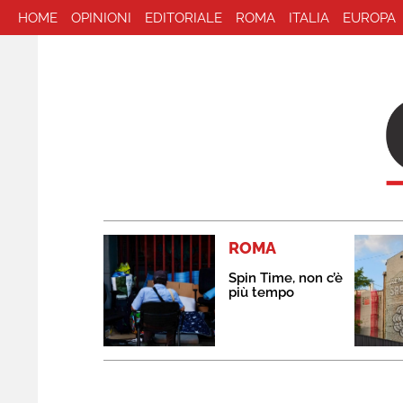
HOME
OPINIONI
EDITORIALE
ROMA
ITALIA
EUROPA
ROMA
Spin Time, non c’è
più tempo