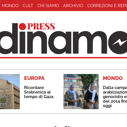
MONDO
CULT
CHI SIAMO
ARCHIVIO
CORREZIONI E REP
EUROPA
MONDO
Ricordare
Dalla camp
Srebrenica al
arabizzazion
tempo di Gaza
genocidio e
del 2014 fin
oggi