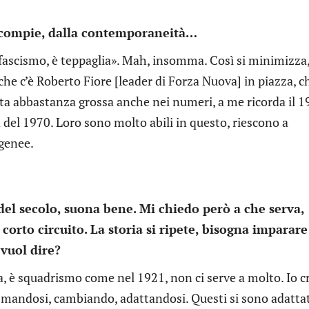
si compie, dalla contemporaneità…
fascismo, è teppaglia». Mah, insomma. Così si minimizza, 
 che c’è Roberto Fiore [leader di Forza Nuova] in piazza, ch
ta abbastanza grossa anche nei numeri, a me ricorda il 1
del 1970. Loro sono molto abili in questo, riescono a
ogenee.
 del secolo, suona bene. Mi chiedo però a che serva,
n corto circuito. La storia si ripete, bisogna imparare
 vuol dire?
, è squadrismo come nel 1921, non ci serve a molto. Io c
asmandosi, cambiando, adattandosi. Questi si sono adattat