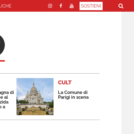
LICHE
SOSTIENI
CULT
agna di
La Comune di
e al
Parigi in scena
zida
o a