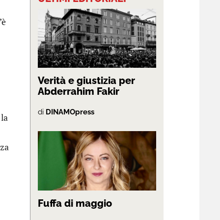
’è
Verità e giustizia per
Abderrahim Fakir
di
DINAMOpress
 la
nza
Fuffa di maggio