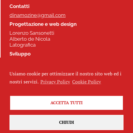
Contatti
dinamozine@gmail.com
Progettazione e web design
Lorenzo Sansonetti
Alberto de Nicola
Latografica
Sviluppo
Commonhelp
Usiamo cookie per ottimizzare il nostro sito web ed i
Seguici
nostri servizi.
Privacy Policy
Cookie Policy
ACCETTA TUTTI
Iscriviti alla newsletter
CHIUDI