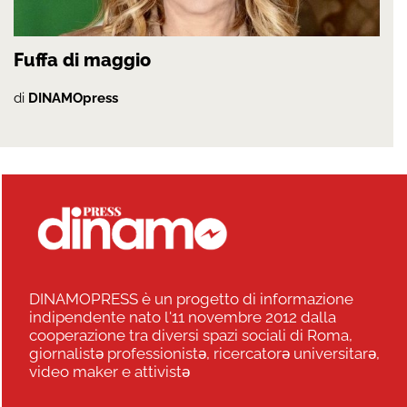
Fuffa di maggio
di
DINAMOpress
DINAMOPRESS è un progetto di informazione
indipendente nato l'11 novembre 2012 dalla
cooperazione tra diversi spazi sociali di Roma,
giornalistə professionistə, ricercatorə universitarə,
video maker e attivistə