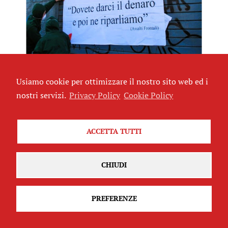
ll denaro come campo di battaglia
Usiamo cookie per ottimizzare il nostro sito web ed i
di
Carlo Vercellone
nostri servizi.
Privacy Policy
Cookie Policy
OPINIONI
ACCETTA TUTTI
CHIUDI
PREFERENZE