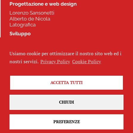
Progettazione e web design
Lorenzo Sansonetti
Alberto de Nicola
Latografica
Sviluppo
Commonhelp
Usiamo cookie per ottimizzare il nostro sito web ed i
Seguici
nostri servizi.
Privacy Policy
Cookie Policy
ACCETTA TUTTI
Iscriviti alla newsletter
CHIUDI
PREFERENZE
Attribuzione - Non commerciale - Non opere derivate 2.5 Italia
(CC
BY-NC-ND 2.5 IT)
Privacy Policy
-
Cookie Policy