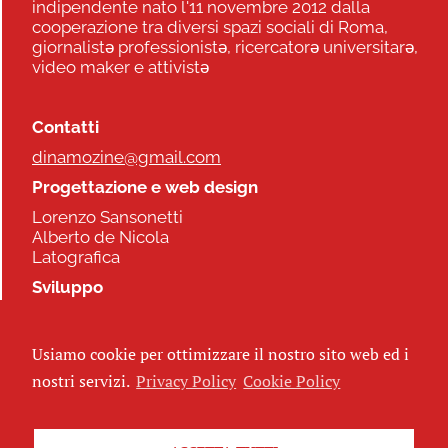
indipendente nato l'11 novembre 2012 dalla
cooperazione tra diversi spazi sociali di Roma,
giornalistə professionistə, ricercatorə universitarə,
video maker e attivistə
Contatti
dinamozine@gmail.com
Progettazione e web design
Lorenzo Sansonetti
Alberto de Nicola
Latografica
Sviluppo
Commonhelp
Usiamo cookie per ottimizzare il nostro sito web ed i
Seguici
nostri servizi.
Privacy Policy
Cookie Policy