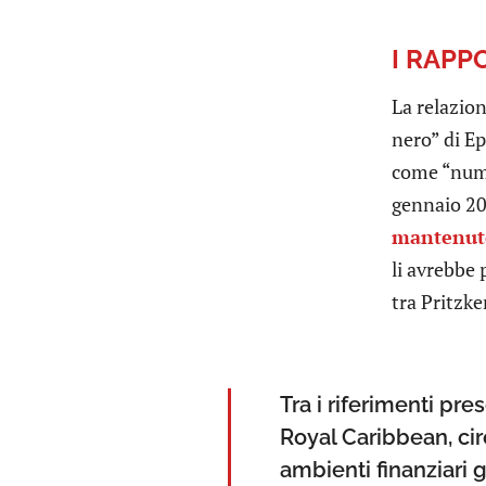
I RAPP
La relazio
nero” di E
come “nume
gennaio 202
mantenuto
li avrebbe 
tra Pritzk
Tra i riferimenti pre
Royal Caribbean, circ
ambienti finanziari g