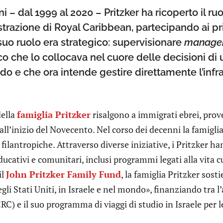
 – dal 1999 al 2020 – Pritzker ha ricoperto il ru
trazione di Royal Caribbean, partecipando ai pri
suo ruolo era strategico: supervisionare
manage
co che lo collocava nel cuore delle decisioni di
ndo e che ora intende gestire direttamente l’infr
della
famiglia Pritzker
risalgono a immigrati ebrei, prove
 all’inizio del Novecento. Nel corso dei decenni la famigli
filantropiche. Attraverso diverse iniziative, i Pritzker 
educativi e comunitari, inclusi programmi legati alla vita cu
il
John Pritzker Family Fund
, la famiglia Pritzker sos
gli Stati Uniti, in Israele e nel mondo», finanziando tra
RC) e il suo programma di viaggi di studio in Israele per le