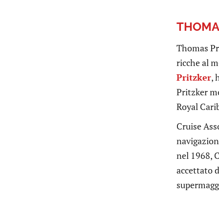
THOMAS
Thomas Prit
ricche al 
Pritzker
, 
Pritzker m
Royal Carib
Cruise Ass
navigazion
nel 1968, 
accettato d
supermaggi