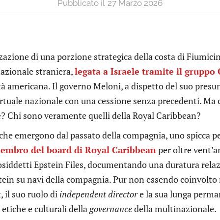
27 Marzo 2026
zazione di una porzione strategica della costa di Fiumicino
azionale straniera,
legata a Israele tramite il gruppo
età americana. Il governo Meloni, a dispetto del suo pre
rtuale nazionale con una cessione senza precedenti. Ma 
? Chi sono veramente quelli della Royal Caribbean?
 che emergono dal passato della compagnia, uno spicca p
embro del board di Royal Caribbean
per oltre vent’a
osiddetti Epstein Files, documentando una duratura relaz
stein su navi della compagnia. Pur non essendo coinvolto 
 il suo ruolo di
independent director
e la sua lunga perm
 etiche e culturali della
governance
della multinazionale.