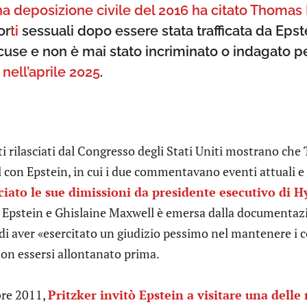
 una deposizione civile del 2016 ha citato Thomas 
or
ti
sessuali dopo essere stata trafficata da Epst
use e non è mai stato incriminato o indagato pe
 nell’aprile 2025
.
i rilasciati dal Congresso degli Stati Uniti mostrano c
 con Epstein, in cui i due commentavano eventi attuali e 
iato le sue dimissioni da presidente esecutivo di H
 Epstein e Ghislaine Maxwell è emersa dalla documentazion
di aver «esercitato un giudizio pessimo nel mantenere i c
non essersi allontanato prima.
bre 2011,
Pritzker invitò Epstein a visitare una dell