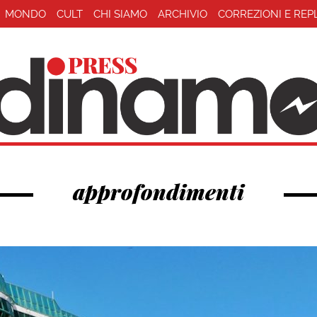
MONDO
CULT
CHI SIAMO
ARCHIVIO
CORREZIONI E REP
approfondimenti