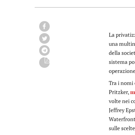
La privatiz
una multin
della soci
sistema po
operazione
Tra i nomi
Pritzker,
m
volte nei c
Jeffrey Ep
Waterfront,
sulle scelte