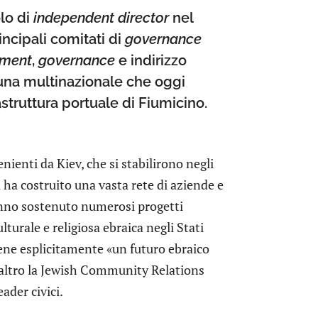
olo di
independent director
nel
ncipali comitati di
governance
ment
,
governance
e indirizzo
 una multinazionale che oggi
astruttura portuale di Fiumicino.
nienti da Kiev, che si stabilirono negli
a ha costruito una vasta rete di aziende e
hanno sostenuto numerosi progetti
lturale e religiosa ebraica negli Stati
tiene esplicitamente «un futuro ebraico
 l’altro la Jewish Community Relations
ader civici.