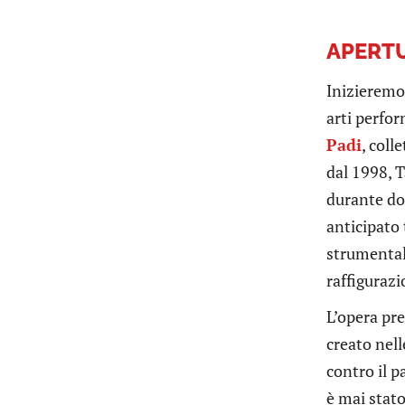
APERTU
Inizieremo 
arti perfo
Padi
, coll
dal 1998, T
durante do
anticipato 
strumentale
raffigurazi
L’opera presentat
creato nel
contro il p
è mai stato