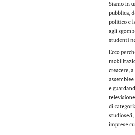
Siamo in un
pubblica, d
politico e 
agli sgombe
studenti ne
Ecco perché
mobilitazi
crescere, 
assemblee t
e guardando
televisione
di categori
studiose/i, 
imprese cu