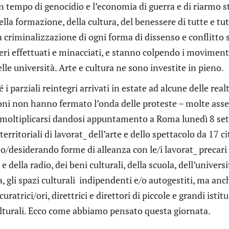
 tempo di genocidio e l’economia di guerra e di riarmo s
ella formazione, della cultura, del benessere di tutte e tut
la criminalizzazione di ogni forma di dissenso e conflitto
ri effettuati e minacciati, e stanno colpendo i movimenti 
lle università. Arte e cultura ne sono investite in pieno.
 i parziali reintegri arrivati in estate ad alcune delle real
oni non hanno fermato l’onda delle proteste – molte asse
a moltiplicarsi dandosi appuntamento a Roma lunedì 8 sett
erritoriali di lavorat_ dell’arte e dello spettacolo da 17 
/desiderando forme di alleanza con le/i lavorat_ precari d
 e della radio, dei beni culturali, della scuola, dell’univer
a, gli spazi culturali indipendenti e/o autogestiti, ma anch
curatrici/ori, direttrici e direttori di piccole e grandi istit
lturali. Ecco come abbiamo pensato questa giornata.