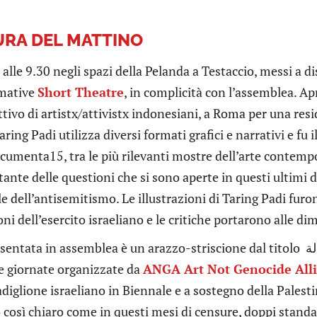
RA DEL MATTINO
alle 9.30 negli spazi della Pelanda a Testaccio, messi a di
rmative
Short Theatre
, in complicità con l’assemblea. Ap
ettivo di artistx/attivistx indonesiani, a Roma per una resi
aring Padi utilizza diversi formati grafici e narrativi e fu 
cumenta15, tra le più rilevanti mostre dell’arte contempo
tante delle questioni che si sono aperte in questi ultimi d
 dell’antisemitismo. Le illustrazioni di Taring Padi furo
oni dell’esercito israeliano e le critiche portarono alle dim
a in assemblea è un arazzo-striscione dal titolo الشعوب عدالة / People’s Justice (2024),
le giornate organizzate da
ANGA Art Not Genocide All
adiglione israeliano in Biennale e a sostegno della Palest
 così chiaro come in questi mesi di censure, doppi standa