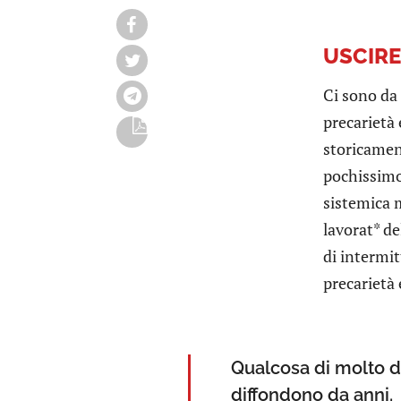
USCIRE
Ci sono da
precarietà 
storicamen
pochissimo
sistemica m
lavorat* de
di intermit
precarietà
Qualcosa di molto di
diffondono da anni.