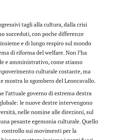
ressivi tagli alla cultura, dalla crisi
sono succeduti, con poche differenze
d’insieme e di lungo respiro sul mondo
ema di riforma del welfare. Non l’ha
cale e amministrativo, come stiamo
impoverimento culturale costante, ma
me mostra lo sgombero del Leoncavallo.
he l’attuale governo di estrema destra
 globale: le nuove destre intervengono
rsità, nelle nomine alle direzioni, sul
e una pesante egemonia culturale. Quello
 controllo sui movimenti per la
 – bisogna mettere insieme i pezzi fuori