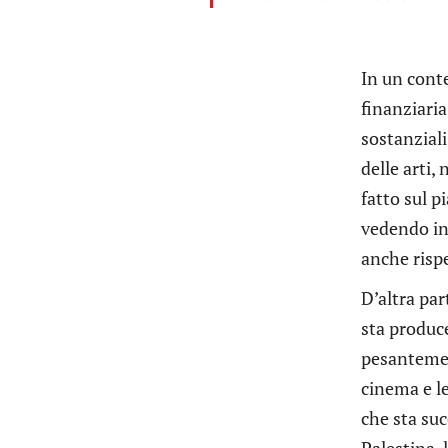
In un conte
finanziaria
sostanziali
delle arti,
fatto sul p
vedendo in
anche risp
D’altra par
sta produc
pesantement
cinema e le
che sta su
Palestina, 