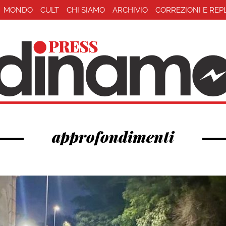
MONDO
CULT
CHI SIAMO
ARCHIVIO
CORREZIONI E REP
approfondimenti