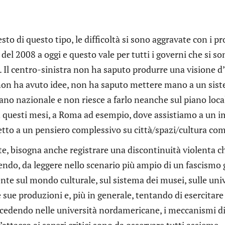
sto di questo tipo, le difficoltà si sono aggravate con i prog
 del 2008 a oggi e questo vale per tutti i governi che si 
. Il centro-sinistra non ha saputo produrre una visione 
 non ha avuto idee, non ha saputo mettere mano a un sist
iano nazionale e non riesce a farlo neanche sul piano lo
 questi mesi, a Roma ad esempio, dove assistiamo a un 
etto a un pensiero complessivo su città/spazi/cultura co
te, bisogna anche registrare una discontinuità violenta c
endo, da leggere nello scenario più ampio di un fascismo
e sul mondo culturale, sul sistema dei musei, sulle unive
 sue produzioni e, più in generale, tentando di esercitar
ccedendo nelle università nordamericane, i meccanismi di
l’attacco ai saperi critici sono da osservare tutti assieme