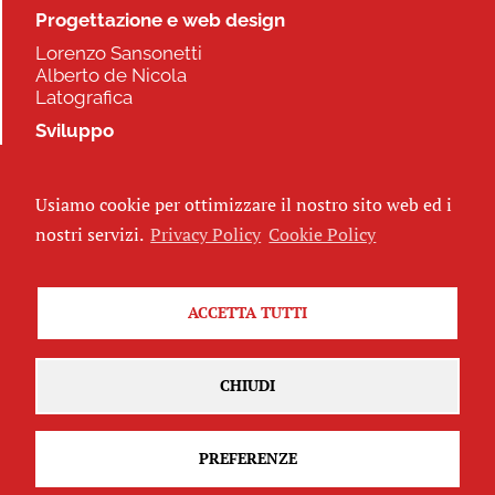
Progettazione e web design
Lorenzo Sansonetti
Alberto de Nicola
Latografica
Sviluppo
Commonhelp
Usiamo cookie per ottimizzare il nostro sito web ed i
Seguici
nostri servizi.
Privacy Policy
Cookie Policy
ACCETTA TUTTI
Iscriviti alla newsletter
CHIUDI
PREFERENZE
Attribuzione - Non commerciale - Non opere derivate 2.5 Italia
(CC
BY-NC-ND 2.5 IT)
Privacy Policy
-
Cookie Policy