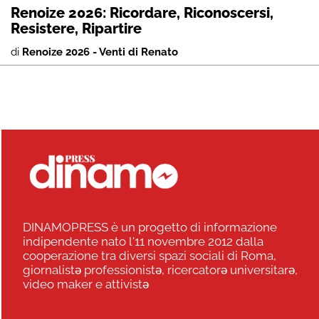
Renoize 2026: Ricordare, Riconoscersi,
Resistere, Ripartire
di
Renoize 2026 - Venti di Renato
DINAMOPRESS è un progetto di informazione
indipendente nato l'11 novembre 2012 dalla
cooperazione tra diversi spazi sociali di Roma,
giornalistə professionistə, ricercatorə universitarə,
video maker e attivistə