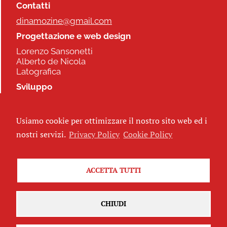
Contatti
dinamozine@gmail.com
Progettazione e web design
Lorenzo Sansonetti
Alberto de Nicola
Latografica
Sviluppo
Commonhelp
Usiamo cookie per ottimizzare il nostro sito web ed i
Seguici
nostri servizi.
Privacy Policy
Cookie Policy
ACCETTA TUTTI
Iscriviti alla newsletter
CHIUDI