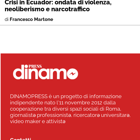
Crisi in Ecuador: ondata di violenza,
neoliberismo e narcotraffico
di
Francesco Martone
DINAMOPRESS è un progetto di informazione
indipendente nato l'11 novembre 2012 dalla
cooperazione tra diversi spazi sociali di Roma,
giornalistə professionistə, ricercatorə universitarə,
video maker e attivistə