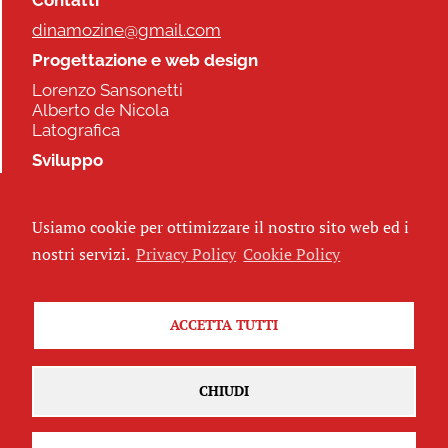
Contatti
dinamozine@gmail.com
Progettazione e web design
Lorenzo Sansonetti
Alberto de Nicola
Latografica
Sviluppo
Commonhelp
Usiamo cookie per ottimizzare il nostro sito web ed i
Seguici
nostri servizi.
Privacy Policy
Cookie Policy
ACCETTA TUTTI
Iscriviti alla newsletter
CHIUDI