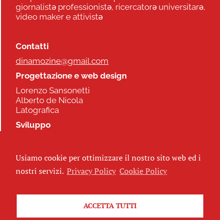
giornalistə professionistə, ricercatorə universitarə,
video maker e attivistə
Contatti
dinamozine@gmail.com
Progettazione e web design
Lorenzo Sansonetti
Alberto de Nicola
Latografica
Sviluppo
Commonhelp
Usiamo cookie per ottimizzare il nostro sito web ed i
Seguici
nostri servizi.
Privacy Policy
Cookie Policy
ACCETTA TUTTI