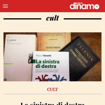
cult
CULT